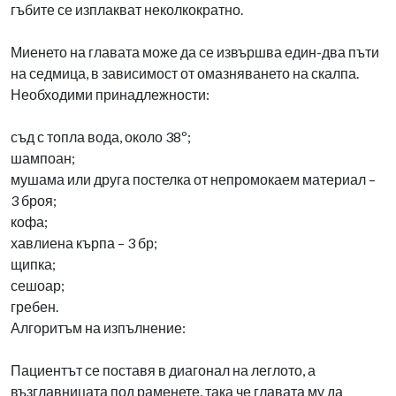
гъбите се изплакват неколкократно.
Миенето на главата може да се извършва един-два пъти
на седмица, в зависимост от омазняването на скалпа.
Необходими принадлежности:
съд с топла вода, около 38º;
шампоан;
мушама или друга постелка от непромокаем материал –
3 броя;
кофа;
хавлиена кърпа – 3 бр;
щипка;
сешоар;
гребен.
Алгоритъм на изпълнение:
Пациентът се поставя в диагонал на леглото, а
възглавницата под раменете, така че главата му да