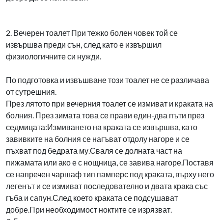
2. Вечерен тоалет При тежко болен човек той се
извършва преди сън, след като е извършил
физиологичните си нужди.
По подготовка и извъшване този тоалет не се различава
от сутрешния.
През лятото при вечерния тоалет се измиват и краката на
болния. През зимата това се прави един-два пъти през
седмицата:Измиването на краката се извършва, като
завивките на болния се нагъват отдолу нагоре и се
пъхват под бедрата му.Сваля се долната част на
пижамата или ако е с нощница, се завива нагоре.Поставя
се напречен чаршаф тип памперс под краката, върху него
легенът и се измиват последователно и двата крака със
гъба и сапун.След което краката се подсушават
добре.При необходимост ноктите се изрязват.