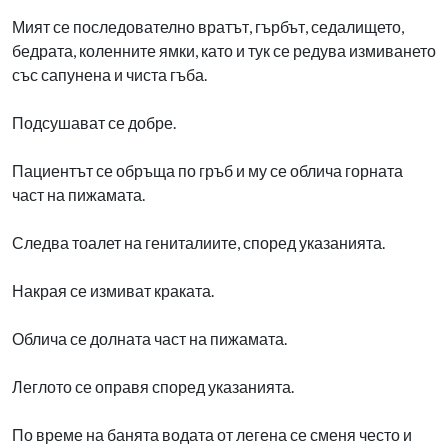
Мият се последователно вратът, гърбът, седалището,
бедрата, коленните ямки, като и тук се редува измиването
със сапунена и чиста гъба.
Подсушават се добре.
Пациентът се обръща по гръб и му се облича горната
част на пижамата.
Следва тоалет на гениталиите, според указанията.
Накрая се измиват краката.
Облича се долната част на пижамата.
Леглото се оправя според указанията.
По време на банята водата от легена се сменя често и