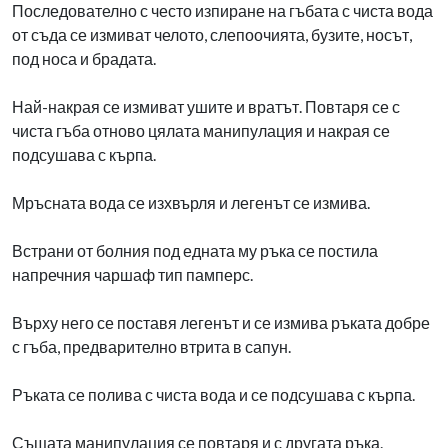
Последователно с често изпиране на гъбата с чиста вода
от съда се измиват челото, слепоочията, бузите, носът,
под носа и брадата.
Най-накрая се измиват ушите и вратът. Повтаря се с
чиста гъба отново цялата манипулация и накрая се
подсушава с кърпа.
Мръсната вода се изхвърля и легенът се измива.
Встрани от болния под едната му ръка се постила
напречния чаршаф тип памперс.
Върху него се поставя легенът и се измива ръката добре
с гъба, предварително втрита в сапун.
Ръката се полива с чиста вода и се подсушава с кърпа.
Същата манипулация се повтаря и с другата ръка.