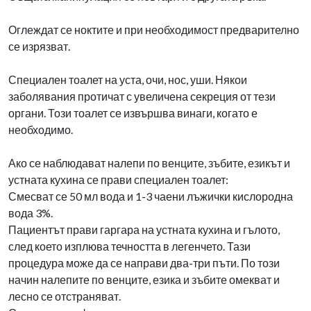
Оглеждат се ноктите и при необходимост предварително
се изрязват.
Специален тоалет на уста, очи, нос, уши. Някои
заболявания протичат с увеличена секреция от тези
органи. Този тоалет се извършва винаги, когато е
необходимо.
Ако се наблюдават налепи по венците, зъбите, езикът и
устната кухина се прави специален тоалет:
Смесват се 50 мл вода и 1-3 чаени лъжички кислородна
вода 3%.
Пациентът прави гаргара на устната кухина и гълото,
след което изплюва течността в легенчето. Тази
процедура може да се направи два-три пъти. По този
начин налепите по венците, езика и зъбите омекват и
лесно се отстраняват.