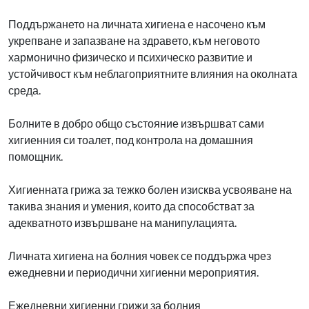
Поддържането на личната хигиена е насочено към
укрепване и запазване на здравето, към неговото
хармонично физическо и психическо развитие и
устойчивост към неблагоприятните влияния на околната
среда.
Болните в добро общо състояние извършват сами
хигиенния си тоалет, под контрола на домашния
помощник.
Хигиенната грижа за тежко болен изисква усвояване на
такива знания и умения, които да способстват за
адекватното извършване на манипулацията.
Личната хигиена на болния човек се поддържа чрез
ежедневни и периодични хигиенни мероприятия.
Ежедневни хигиенни грижи за болния