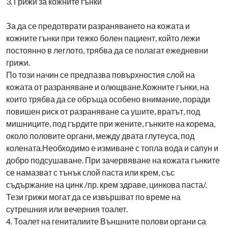
3. Грижи за кожните гънки
За да се предотврати разраняването на кожата и
кожните гънки при тежко болен пациент, който лежи
постоянно в леглото, трябва да се полагат ежедневни
грижи.
По този начин се предпазва повърхностия слой на
кожата от разраняване и олющване.Кожните гънки, на
които трябва да се обръща особено внимание, поради
повишен риск от разраняване са ушите, вратът, под
мишниците, под гърдите при жените, гънките на корема,
около половите органи, между двата глутеуса, под
колената.Необходимо е измиване с топла вода и сапун и
добро подсушаване. При зачервяване на кожата гънките
се намазват с тънък слой паста или крем, със
съдържание на цинк /пр. крем здраве, цинкова паста/.
Тези грижи могат да се извършват по време на
сутрешния или вечерния тоалет.
4. Тоалет на гениталиите Външните полови органи са