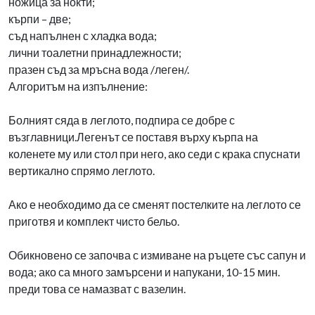
ножица за нокти;
кърпи – две;
съд напълнен с хладка вода;
лични тоалетни принадлежности;
празен съд за мръсна вода /леген/.
Алгоритъм на изпълнение:
Болният сяда в леглото, подпира се добре с
възглавници.Легенът се поставя върху кърпа на
коленете му или стол при него, ако седи с крака спуснати
вертикално спрямо леглото.
Ако е необходимо да се сменят постелките на леглото се
приготвя и комплект чисто бельо.
Обикновено се започва с измиване на ръцете със сапун и
вода; ако са много замърсени и напукани, 10-15 мин.
преди това се намазват с вазелин.