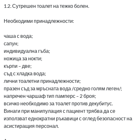
1.2. Сутрешен тоалет на тежко болен.
Необходими принадлежности:
чаша с вода;
сапун;
индивидуална гъба;
ножица за нокти;
кърпи – две;
съд с хладка вода;
лични тоалетни принадлежности;
празен съд за мръсната вода /средно голям леген/;
напречен чаршаф тип памперс – 2 броя;
всичко необходимо за тоалет против декубитус.
Винаги при манипулация с пациент трябва да се
използват еднократни ръкавици с оглед безопасност на
асистиращия персонал.