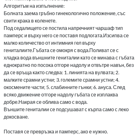
Алгоритъм на изпълнение:
Болната заема гръбно гинекологично положение, със
свити крака в коленете.
Под седалището се постила напречният чаршаф тип
памперс и върху него се поставя подлогата.Изсипва се
малко количество от интимния гел върху
гениталиите.Гъбата се омокря с вода.Поливат се с
хладка вода външните гениталии като се минава с гъбата
еднократно по посока отгоре надолу и отвътре навън, без
да се връща както следва: 1. линията на вулвата; 2.
малките срамни устни; 3. големите срамни устни; 4.
окосмените части; 5. слабинните гънки; 6. ануса. След
всяко движение отгоре надолу гъбата се изплаква
добре.Накрая се облива само с вода.
Външите гениталии се подсушават с кърпа само с леко
докосване.
Поставя се превръзка и памперс, ако е нужно.