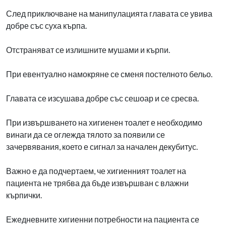
След приключване на манипулацията главата се увива
добре със суха кърпа.
Отстраняват се излишните мушами и кърпи.
При евентуално намокряне се сменя постелното бельо.
Главата се изсушава добре със сешоар и се сресва.
При извършването на хигиенен тоалет е необходимо
винаги да се оглежда тялото за появили се
зачервявания, което е сигнал за начален декубитус.
Важно е да подчертаем, че хигиенният тоалет на
пациента не трябва да бъде извършван с влажни
кърпички.
Ежедневните хигиенни потребности на пациента се