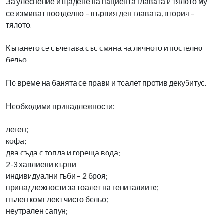
За улеснение и щадене на пациента главата и тялото му
се измиват поотделно – първия ден главата, втория –
тялото.
Къпането се съчетава със смяна на личното и постелно
бельо.
По време на банята се прави и тоалет против декубитус.
Необходими принадлежности:
леген;
кофа;
два съда с топла и гореща вода;
2-3 хавлиени кърпи;
индивидуални гъби – 2 броя;
принадлежности за тоалет на гениталиите;
пълен комплект чисто бельо;
неутрален сапун;