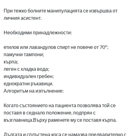
При тежко болните манипулацията се извършва от
личния асистент.
Необходими принадлежности:
етилов или лавандулов спирт не повече от 70º;
памучни тампони;
кърпа;
леген с хладка вода;
индивидуален гребен;
еднократни ръкавици.
Алгоритъм на изпълнение:
Когато състоянието на пациента позволява той се
поставя в седнало положение, подпрян с
възглавница.Върху раменете му се поставя кърпа.
Дългата и сплъстена коса се намазва предварително с