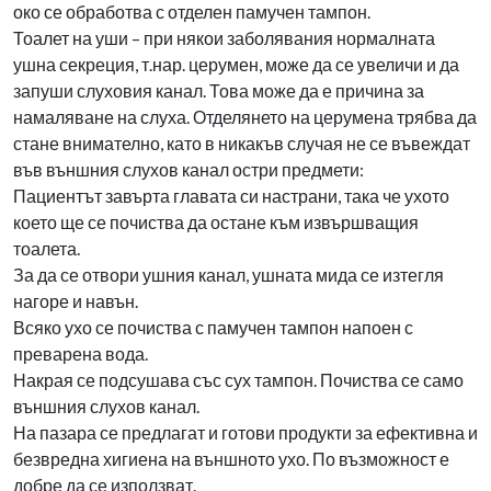
око се обработва с отделен памучен тампон.
Тоалет на уши – при някои заболявания нормалната
ушна секреция, т.нар. церумен, може да се увеличи и да
запуши слуховия канал. Това може да е причина за
намаляване на слуха. Отделянето на церумена трябва да
стане внимателно, като в никакъв случая не се въвеждат
във външния слухов канал остри предмети:
Пациентът завърта главата си настрани, така че ухото
което ще се почиства да остане към извършващия
тоалета.
За да се отвори ушния канал, ушната мида се изтегля
нагоре и навън.
Всяко ухо се почиства с памучен тампон напоен с
преварена вода.
Накрая се подсушава със сух тампон. Почиства се само
външния слухов канал.
На пазара се предлагат и готови продукти за ефективна и
безвредна хигиена на външното ухо. По възможност е
добре да се използват.