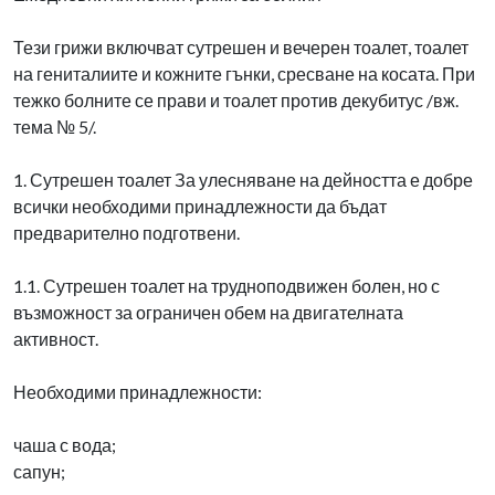
Тези грижи включват сутрешен и вечерен тоалет, тоалет
на гениталиите и кожните гънки, сресване на косата. При
тежко болните се прави и тоалет против декубитус /вж.
тема № 5/.
1. Сутрешен тоалет За улесняване на дейността е добре
всички необходими принадлежности да бъдат
предварително подготвени.
1.1. Сутрешен тоалет на трудноподвижен болен, но с
възможност за ограничен обем на двигателната
активност.
Необходими принадлежности:
чаша с вода;
сапун;