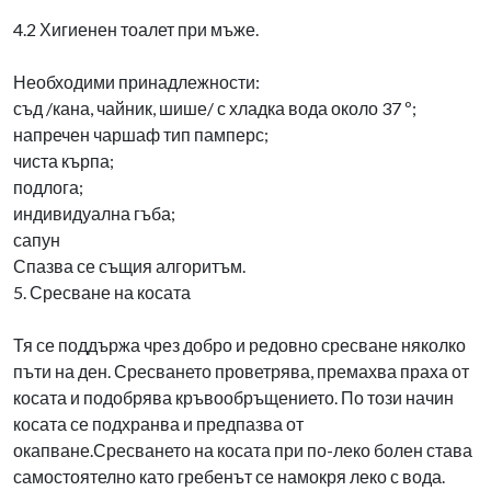
4.2 Хигиенен тоалет при мъже.
Необходими принадлежности:
съд /кана, чайник, шише/ с хладка вода около 37 º;
напречен чаршаф тип памперс;
чиста кърпа;
подлога;
индивидуална гъба;
сапун
Спазва се същия алгоритъм.
5. Сресване на косата
Тя се поддържа чрез добро и редовно сресване няколко
пъти на ден. Сресването проветрява, премахва праха от
косата и подобрява кръвообръщението. По този начин
косата се подхранва и предпазва от
окапване.Сресването на косата при по-леко болен става
самостоятелно като гребенът се намокря леко с вода.