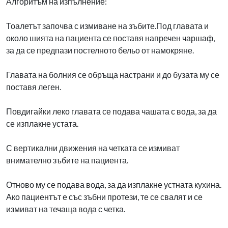
Алгоритъм на изпълнение:
Тоалетът започва с измиване на зъбите.Под главата и
около шията на пациента се поставя напречен чаршаф,
за да се предпази постелното бельо от намокряне.
Главата на болния се обръща настрани и до бузата му се
поставя леген.
Повдигайки леко главата се подава чашата с вода, за да
се изплакне устата.
С вертикални движения на четката се измиват
внимателно зъбите на пациента.
Отново му се подава вода, за да изплакне устната кухина.
Ако пациентът е със зъбни протези, те се свалят и се
измиват на течаща вода с четка.