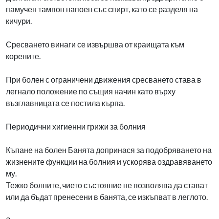
памучен тампон напоен със спирт, като се разделя на
кичури.
Сресването винаги се извършва от краищата към
корените.
При болен с ограничени движения сресването става в
легнало положение по същия начин като върху
възглавницата се постила кърпа.
Периодични хигиенни грижи за болния
Къпане на болен Банята допринася за подобряването на
жизнените функции на болния и ускорява оздравяването
му.
Тежко болните, чието състояние не позволява да стават
или да бъдат пренесени в банята, се изкъпват в леглото.