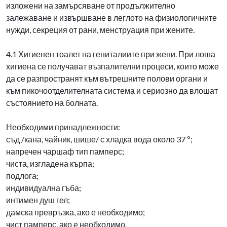
изложени на замърсяване от продължително
залежаване и извършване в леглото на физиологичните
нужди, секреция от рани, менструация при жените.
4.1 Хигиенен тоалет на гениталиите при жени. При лоша
хигиена се получават възпалителни процеси, които може
да се разпространят към вътрешните полови органи и
към пикочоотделителната система и сериозно да влошат
състоянието на болната.
Необходими принадлежности:
съд /кана, чайник, шише/ с хладка вода около 37 º;
напречен чаршаф тип памперс;
чиста, изгладена кърпа;
подлога;
индивидуална гъба;
интимен душ гел;
дамска превръзка, ако е необходимо;
чист памперс, ако е необходимо.