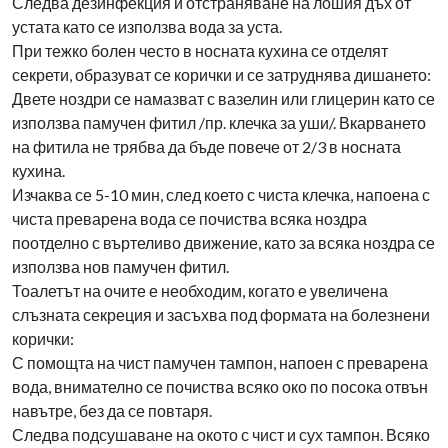
Следва дезинфекция и отстраняване на лошия дъх от
устата като се използва вода за уста.
При тежко болен често в носната кухина се отделят
секрети, образуват се корички и се затруднява дишането:
Двете ноздри се намазват с вазелин или глицерин като се
използва памучен фитил /пр. клечка за уши/. Вкарването
на фитила не трябва да бъде повече от 2/3 в носната
кухина.
Изчаква се 5-10 мин, след което с чиста клечка, напоена с
чиста преварена вода се почиства всяка ноздра
поотделно с въртеливо движение, като за всяка ноздра се
използва нов памучен фитил.
Тоалетът на очите е необходим, когато е увеличена
слъзната секреция и засъхва под формата на болезнени
корички:
С помощта на чист памучен тампон, напоен с преварена
вода, внимателно се почиства всяко око по посока отвън
навътре, без да се повтаря.
Следва подсушаване на окото с чист и сух тампон. Всяко