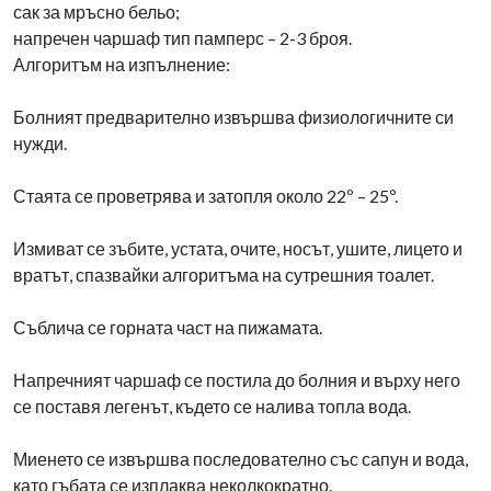
сак за мръсно бельо;
напречен чаршаф тип памперс – 2-3 броя.
Алгоритъм на изпълнение:
Болният предварително извършва физиологичните си
нужди.
Стаята се проветрява и затопля около 22º – 25º.
Измиват се зъбите, устата, очите, носът, ушите, лицето и
вратът, спазвайки алгоритъма на сутрешния тоалет.
Съблича се горната част на пижамата.
Напречният чаршаф се постила до болния и върху него
се поставя легенът, където се налива топла вода.
Миенето се извършва последователно със сапун и вода,
като гъбата се изплаква неколкократно.