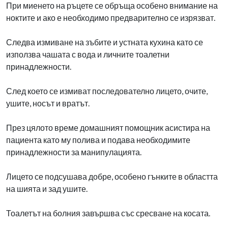
При миенето на ръцете се обръща особено внимание на
ноктите и ако е необходимо предварително се изрязват.
Следва измиване на зъбите и устната кухина като се
използва чашата с вода и личните тоалетни
принадлежности.
След което се измиват последователно лицето, очите,
ушите, носът и вратът.
През цялото време домашният помощник асистира на
пациента като му полива и подава необходимите
принадлежности за манипулацията.
Лицето се подсушава добре, особено гънките в областта
на шията и зад ушите.
Тоалетът на болния завършва със сресване на косата.