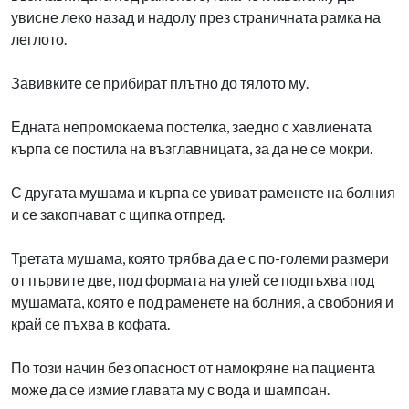
увисне леко назад и надолу през страничната рамка на
леглото.
Завивките се прибират плътно до тялото му.
Едната непромокаема постелка, заедно с хавлиената
кърпа се постила на възглавницата, за да не се мокри.
С другата мушама и кърпа се увиват раменете на болния
и се закопчават с щипка отпред.
Третата мушама, която трябва да е с по-големи размери
от първите две, под формата на улей се подпъхва под
мушамата, която е под раменете на болния, а свобония и
край се пъхва в кофата.
По този начин без опасност от намокряне на пациента
може да се измие главата му с вода и шампоан.