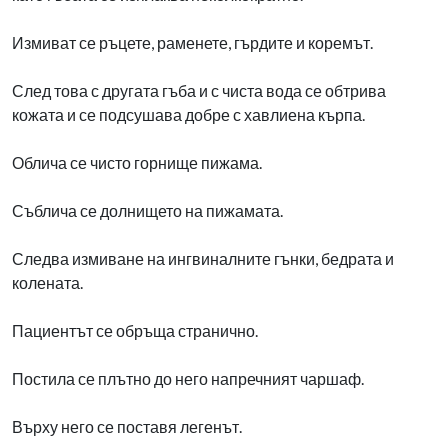
Измиват се ръцете, раменете, гърдите и коремът.
След това с другата гъба и с чиста вода се обтрива
кожата и се подсушава добре с хавлиена кърпа.
Облича се чисто горнище пижама.
Съблича се долнището на пижамата.
Следва измиване на ингвиналните гънки, бедрата и
колената.
Пациентът се обръща странично.
Постила се плътно до него напречният чаршаф.
Върху него се поставя легенът.